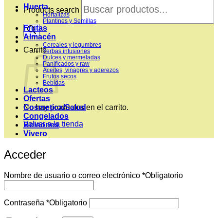
Huerta
Products search
Hortalizas
Plantines y Semillas
Frutas
Almacén
Cereales y legumbres
Carrito
Yerbas infusiones
Dulces y mermeladas
Panificados y raw
Aceites, vinagres y aderezos
Frutos secos
Bebidas
Lacteos
Ofertas
Cosmetica/Salud
No hay productos en el carrito.
Congelados
Volver a la tienda
Bolsones
Vivero
Acceder
Nombre de usuario o correo electrónico
*
Obligatorio
Contraseña
*
Obligatorio