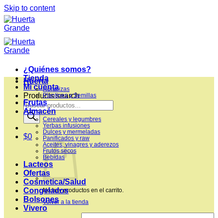
Skip to content
¿Quiénes somos?
Tienda
Huerta
Mi cuenta
Hortalizas
Products search
Plantines y Semillas
Frutas
Almacén
Cereales y legumbres
Yerbas infusiones
Dulces y mermeladas
$
0
Panificados y raw
Aceites, vinagres y aderezos
Frutos secos
Bebidas
Lacteos
Ofertas
Cosmetica/Salud
Congelados
No hay productos en el carrito.
Bolsones
Volver a la tienda
Vivero