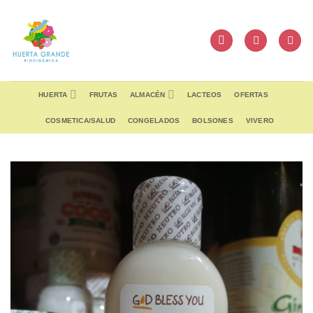
Skip
to
content
HUERTA
FRUTAS
ALMACÉN
LACTEOS
OFERTAS
COSMETICA/SALUD
CONGELADOS
BOLSONES
VIVERO