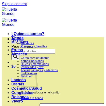
Skip to content
¿Quiénes somos?
Tienda
Huerta
Mi cuenta
Hortalizas
Products search
Plantines y Semillas
Frutas
Almacén
Cereales y legumbres
Yerbas infusiones
Dulces y mermeladas
$
0
Panificados y raw
Aceites, vinagres y aderezos
Frutos secos
Bebidas
Lacteos
Ofertas
Cosmetica/Salud
Congelados
No hay productos en el carrito.
Bolsones
Volver a la tienda
Vivero