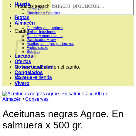
Huerta
Products search
Hortalizas
Plantines y Semillas
Frutas
Almacén
Cereales y legumbres
Carrito
Yerbas infusiones
Dulces y mermeladas
Panificados y raw
Aceites, vinagres y aderezos
Frutos secos
Bebidas
Lacteos
Ofertas
Cosmetica/Salud
No hay productos en el carrito.
Congelados
Volver a la tienda
Bolsones
Vivero
Almacén
/
Conservas
Aceitunas negras Agroe. En
salmuera x 500 gr.