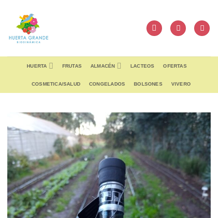
Skip
to
content
HUERTA
FRUTAS
ALMACÉN
LACTEOS
OFERTAS
COSMETICA/SALUD
CONGELADOS
BOLSONES
VIVERO