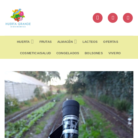
Skip
to
content
HUERTA
FRUTAS
ALMACÉN
LACTEOS
OFERTAS
COSMETICA/SALUD
CONGELADOS
BOLSONES
VIVERO