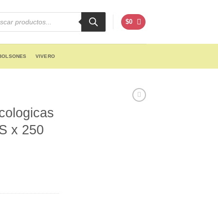
cts
h
$
0
BOLSONES
VIVERO
cologicas
S x 250