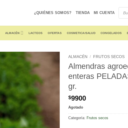
Produ
searc
¿QUIÉNES SOMOS?
TIENDA
MI CUENTA
ALMACÉN
LACTEOS
OFERTAS
COSMETICA/SALUD
CONGELADOS
ALMACÉN
/
FRUTOS SECOS
Almendras agroe
enteras PELADA
gr.
9900
$
Agotado
Categoría:
Frutos secos