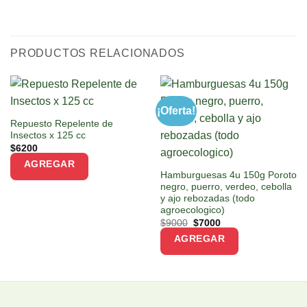
PRODUCTOS RELACIONADOS
¡Oferta!
Repuesto Repelente de
Insectos x 125 cc
$
6200
AGREGAR
Hamburguesas 4u 150g Poroto
negro, puerro, verdeo, cebolla
y ajo rebozadas (todo
agroecologico)
Original
Current
$
9000
$
7000
price
price
AGREGAR
was:
is:
$9000.
$7000.