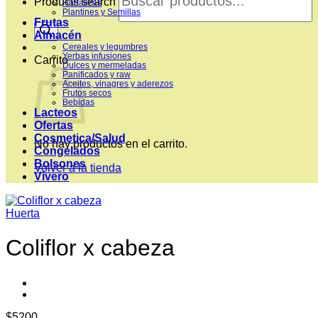
Products search
Hortalizas
Plantines y Semillas
Frutas
Almacén
Cereales y legumbres
Yerbas infusiones
Carrito
Dulces y mermeladas
Panificados y raw
Aceites, vinagres y aderezos
Frutos secos
Bebidas
Lacteos
Ofertas
Cosmetica/Salud
No hay productos en el carrito.
Congelados
Bolsones
Volver a la tienda
Vivero
Huerta
Coliflor x cabeza
$
5200