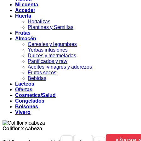
Mi cuenta
Acceder
Huerta
Hortalizas
Plantines y Semillas
Frutas
Almacén
Cereales y legumbres
Yerbas infusiones
Dulces y mermeladas
Panificados y raw
Aceites, vinagres y aderezos
Frutos secos
Bebidas
Lacteos
Ofertas
Cosmetica/Salud
Congelados
Bolsones
Vivero
Coliflor x cabeza
AÑADIR 