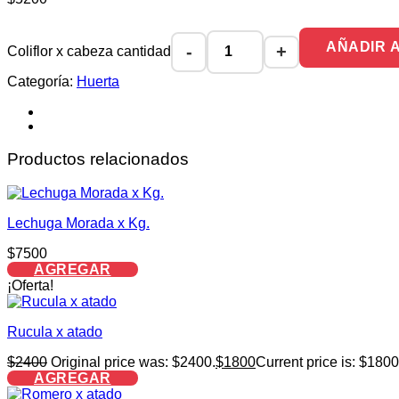
AÑADIR 
Coliflor x cabeza cantidad
Categoría:
Huerta
Productos relacionados
Lechuga Morada x Kg.
$
7500
AGREGAR
¡Oferta!
Rucula x atado
$
2400
Original price was: $2400.
$
1800
Current price is: $1800
AGREGAR