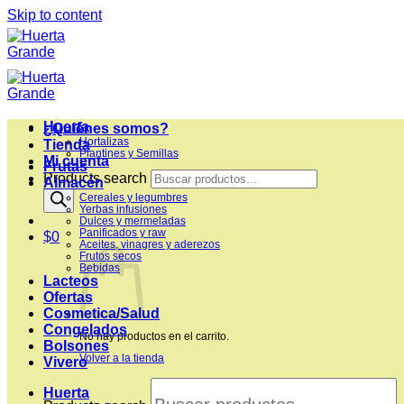
Skip to content
Huerta
¿Quiénes somos?
Hortalizas
Tienda
Plantines y Semillas
Mi cuenta
Frutas
Products search
Almacén
Cereales y legumbres
Yerbas infusiones
Dulces y mermeladas
Panificados y raw
$
0
Aceites, vinagres y aderezos
Frutos secos
Bebidas
Lacteos
Ofertas
Cosmetica/Salud
Congelados
No hay productos en el carrito.
Bolsones
Volver a la tienda
Vivero
Huerta