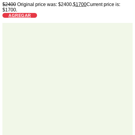
$
2400
Original price was: $2400.
$
1700
Current price is:
$1700.
AGREGAR