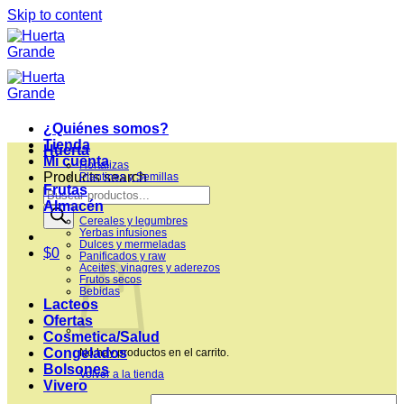
Skip to content
¿Quiénes somos?
Tienda
Huerta
Mi cuenta
Hortalizas
Products search
Plantines y Semillas
Frutas
Almacén
Cereales y legumbres
Yerbas infusiones
Dulces y mermeladas
$
0
Panificados y raw
Aceites, vinagres y aderezos
Frutos secos
Bebidas
Lacteos
Ofertas
Cosmetica/Salud
Congelados
No hay productos en el carrito.
Bolsones
Volver a la tienda
Vivero