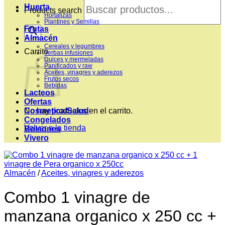
Huerta
Products search
Hortalizas
Plantines y Semillas
Frutas
Almacén
Cereales y legumbres
Carrito
Yerbas infusiones
Dulces y mermeladas
Panificados y raw
Aceites, vinagres y aderezos
Frutos secos
Bebidas
Lacteos
Ofertas
Cosmetica/Salud
No hay productos en el carrito.
Congelados
Volver a la tienda
Bolsones
Vivero
Almacén
/
Aceites, vinagres y aderezos
Combo 1 vinagre de
manzana organico x 250 cc +