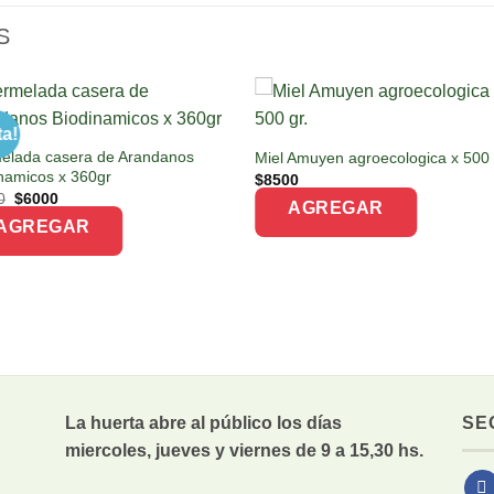
S
ta!
elada casera de Arandanos
Miel Amuyen agroecologica x 500 
namicos x 360gr
$
8500
Original
Current
0
$
6000
AGREGAR
price
price
AGREGAR
was:
is:
$8800.
$6000.
La huerta abre al público los días
SE
miercoles, jueves y viernes de 9 a 15,30 hs.