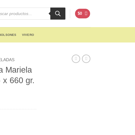
cts
h
$
0
BOLSONES
VIVERO
ELADAS
a Mariela
 x 660 gr.
nt
.