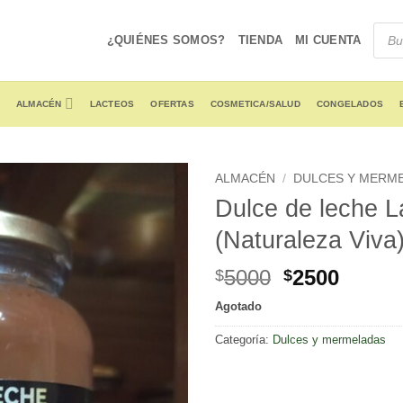
Produ
searc
¿QUIÉNES SOMOS?
TIENDA
MI CUENTA
ALMACÉN
LACTEOS
OFERTAS
COSMETICA/SALUD
CONGELADOS
ALMACÉN
/
DULCES Y MERM
Dulce de leche L
(Naturaleza Viva)
Original
Curre
5000
2500
$
$
price
price
Agotado
was:
is:
$5000.
$2500
Categoría:
Dulces y mermeladas