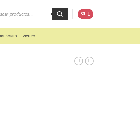
cts
h
$
0
BOLSONES
VIVERO
n