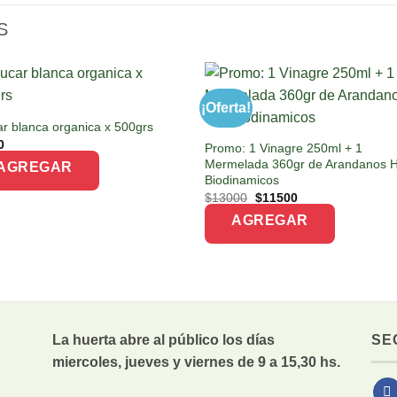
S
¡Oferta!
r blanca organica x 500grs
0
Promo: 1 Vinagre 250ml + 1
Mermelada 360gr de Arandanos 
AGREGAR
Biodinamicos
Original
Current
$
13000
$
11500
price
price
AGREGAR
was:
is:
$13000.
$11500.
La huerta abre al público los días
SE
miercoles, jueves y viernes de 9 a 15,30 hs.