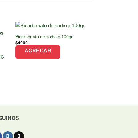
Bicarbonato de sodio x 100gr.
$
4000
Repuesto Repelente 
cc
AGREGAR
$
6200
HG
AGREGAR
GUINOS