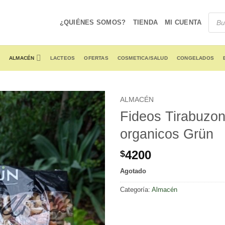
Produ
searc
¿QUIÉNES SOMOS?
TIENDA
MI CUENTA
ALMACÉN
LACTEOS
OFERTAS
COSMETICA/SALUD
CONGELADOS
ALMACÉN
Fideos Tirabuzo
organicos Grün
4200
$
Agotado
Categoría:
Almacén