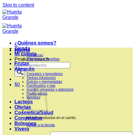
Skip to content
¿Quiénes somos?
Tienda
Huerta
Mi cuenta
Hortalizas
Products search
Plantines y Semillas
Frutas
Almacén
Cereales y legumbres
Yerbas infusiones
Dulces y mermeladas
$
0
Panificados y raw
Aceites, vinagres y aderezos
Frutos secos
Bebidas
Lacteos
Ofertas
Cosmetica/Salud
Congelados
No hay productos en el carrito.
Bolsones
Volver a la tienda
Vivero