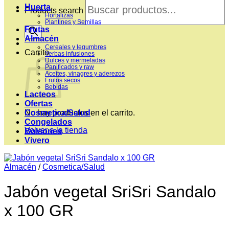
Huerta
Products search
Hortalizas
Plantines y Semillas
Frutas
Almacén
Cereales y legumbres
Carrito
Yerbas infusiones
Dulces y mermeladas
Panificados y raw
Aceites, vinagres y aderezos
Frutos secos
Bebidas
Lacteos
Ofertas
Cosmetica/Salud
No hay productos en el carrito.
Congelados
Volver a la tienda
Bolsones
Vivero
Almacén
/
Cosmetica/Salud
Jabón vegetal SriSri Sandalo
x 100 GR