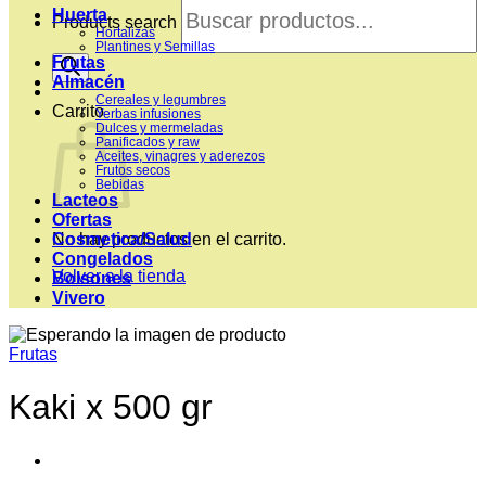
Huerta
Products search
Hortalizas
Plantines y Semillas
Frutas
Almacén
Cereales y legumbres
Carrito
Yerbas infusiones
Dulces y mermeladas
Panificados y raw
Aceites, vinagres y aderezos
Frutos secos
Bebidas
Lacteos
Ofertas
Cosmetica/Salud
No hay productos en el carrito.
Congelados
Volver a la tienda
Bolsones
Vivero
Frutas
Kaki x 500 gr