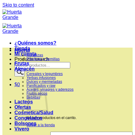
Skip to content
¿Quiénes somos?
Tienda
Huerta
Mi cuenta
Hortalizas
Products search
Plantines y Semillas
Frutas
Almacén
Cereales y legumbres
Yerbas infusiones
Dulces y mermeladas
$
0
Panificados y raw
Aceites, vinagres y aderezos
Frutos secos
Bebidas
Lacteos
Ofertas
Cosmetica/Salud
Congelados
No hay productos en el carrito.
Bolsones
Volver a la tienda
Vivero