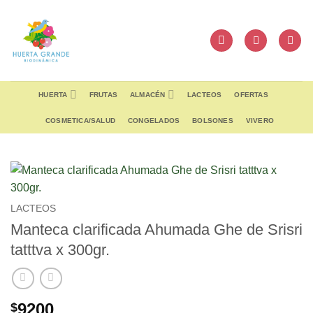
Skip
to
content
HUERTA
FRUTAS
ALMACÉN
LACTEOS
OFERTAS
COSMETICA/SALUD
CONGELADOS
BOLSONES
VIVERO
LACTEOS
Manteca clarificada Ahumada Ghe de Srisri
tatttva x 300gr.
9200
$