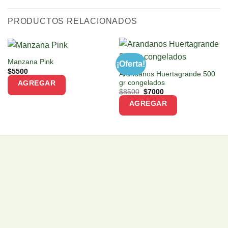
PRODUCTOS RELACIONADOS
Manzana Pink
¡Oferta!
$
5500
Arandanos Huertagrande 500
gr congelados
AGREGAR
Original
Current
$
8500
$
7000
price
price
AGREGAR
was:
is:
$8500.
$7000.