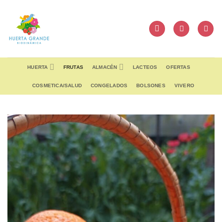
Skip
to
content
HUERTA
FRUTAS
ALMACÉN
LACTEOS
OFERTAS
COSMETICA/SALUD
CONGELADOS
BOLSONES
VIVERO