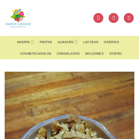
Skip
to
content
HUERTA
FRUTAS
ALMACÉN
LACTEOS
OFERTAS
COSMETICA/SALUD
CONGELADOS
BOLSONES
VIVERO