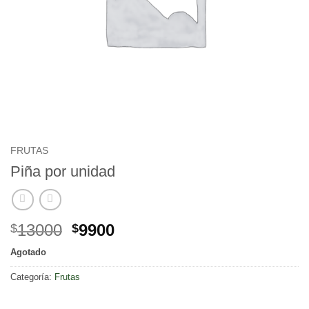
FRUTAS
Piña por unidad
Original
Current
13000
9900
$
$
price
price
Agotado
was:
is:
$13000.
$9900.
Categoría:
Frutas