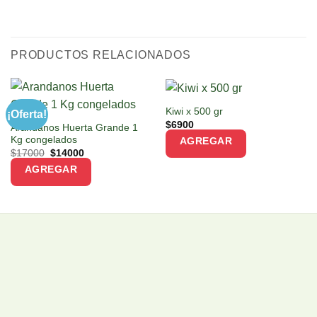
PRODUCTOS RELACIONADOS
Kiwi x 500 gr
¡Oferta!
$
6900
Arandanos Huerta Grande 1
Kg congelados
AGREGAR
Original
Current
$
17000
$
14000
price
price
AGREGAR
was:
is:
$17000.
$14000.