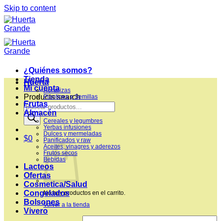
Skip to content
¿Quiénes somos?
Tienda
Huerta
Mi cuenta
Hortalizas
Products search
Plantines y Semillas
Frutas
Almacén
Cereales y legumbres
Yerbas infusiones
Dulces y mermeladas
$
0
Panificados y raw
Aceites, vinagres y aderezos
Frutos secos
Bebidas
Lacteos
Ofertas
Cosmetica/Salud
Congelados
No hay productos en el carrito.
Bolsones
Volver a la tienda
Vivero