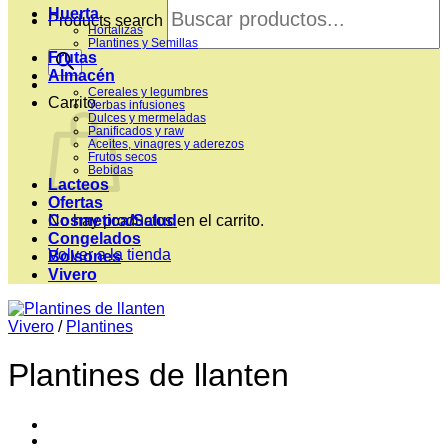
Huerta
Products search
Hortalizas
Plantines y Semillas
Frutas
Almacén
Cereales y legumbres
Carrito
Yerbas infusiones
Dulces y mermeladas
Panificados y raw
Aceites, vinagres y aderezos
Frutos secos
Bebidas
Lacteos
Ofertas
Cosmetica/Salud
No hay productos en el carrito.
Congelados
Volver a la tienda
Bolsones
Vivero
Vivero
/
Plantines
Plantines de llanten