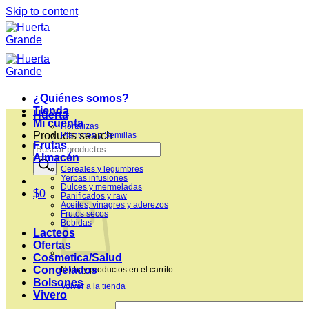
Skip to content
¿Quiénes somos?
Tienda
Huerta
Mi cuenta
Hortalizas
Products search
Plantines y Semillas
Frutas
Almacén
Cereales y legumbres
Yerbas infusiones
Dulces y mermeladas
$
0
Panificados y raw
Aceites, vinagres y aderezos
Frutos secos
Bebidas
Lacteos
Ofertas
Cosmetica/Salud
Congelados
No hay productos en el carrito.
Bolsones
Volver a la tienda
Vivero