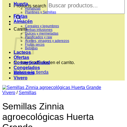
Huerta
Products search
Hortalizas
Plantines y Semillas
Frutas
Almacén
Cereales y legumbres
Carrito
Yerbas infusiones
Dulces y mermeladas
Panificados y raw
Aceites, vinagres y aderezos
Frutos secos
Bebidas
Lacteos
Ofertas
Cosmetica/Salud
No hay productos en el carrito.
Congelados
Volver a la tienda
Bolsones
Vivero
Vivero
/
Semillas
Semillas Zinnia
agroecológicas Huerta