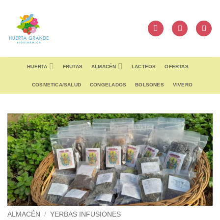
Skip
to
content
HUERTA
FRUTAS
ALMACÉN
LACTEOS
OFERTAS
COSMETICA/SALUD
CONGELADOS
BOLSONES
VIVERO
ALMACÉN
/
YERBAS INFUSIONES