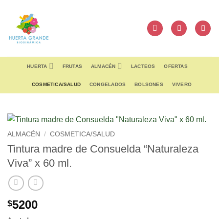
Skip
to
content
HUERTA
FRUTAS
ALMACÉN
LACTEOS
OFERTAS
COSMETICA/SALUD
CONGELADOS
BOLSONES
VIVERO
ALMACÉN
/
COSMETICA/SALUD
Tintura madre de Consuelda “Naturaleza
Viva” x 60 ml.
5200
$