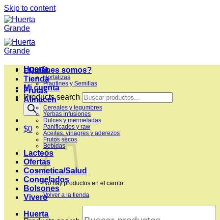
Skip to content
Huerta
¿Quiénes somos?
Hortalizas
Tienda
Plantines y Semillas
Mi cuenta
Frutas
Products search
Almacén
Cereales y legumbres
Yerbas infusiones
Dulces y mermeladas
Panificados y raw
$
0
Aceites, vinagres y aderezos
Frutos secos
Bebidas
Lacteos
Ofertas
Cosmetica/Salud
Congelados
No hay productos en el carrito.
Bolsones
Volver a la tienda
Vivero
Huerta