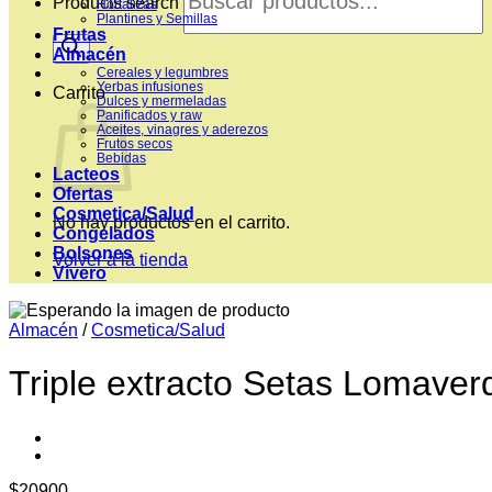
Products search
Hortalizas
Plantines y Semillas
Frutas
Almacén
Cereales y legumbres
Yerbas infusiones
Carrito
Dulces y mermeladas
Panificados y raw
Aceites, vinagres y aderezos
Frutos secos
Bebidas
Lacteos
Ofertas
Cosmetica/Salud
No hay productos en el carrito.
Congelados
Bolsones
Volver a la tienda
Vivero
Almacén
/
Cosmetica/Salud
Triple extracto Setas Lomave
$
20900