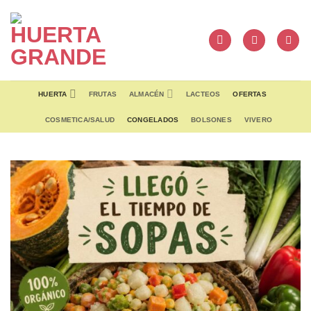
Skip
to
content
HUERTA
FRUTAS
ALMACÉN
LACTEOS
OFERTAS
COSMETICA/SALUD
CONGELADOS
BOLSONES
VIVERO