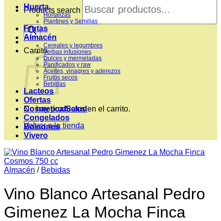
Huerta
Products search
Hortalizas
Plantines y Semillas
Frutas
Almacén
Cereales y legumbres
Carrito
Yerbas infusiones
Dulces y mermeladas
Panificados y raw
Aceites, vinagres y aderezos
Frutos secos
Bebidas
Lacteos
Ofertas
Cosmetica/Salud
No hay productos en el carrito.
Congelados
Volver a la tienda
Bolsones
Vivero
Almacén
/
Bebidas
Vino Blanco Artesanal Pedro
Gimenez La Mocha Finca