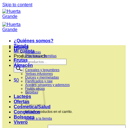
Skip to content
¿Quiénes somos?
Tienda
Huerta
Mi cuenta
Hortalizas
Products search
Plantines y Semillas
Frutas
Almacén
Cereales y legumbres
Yerbas infusiones
Dulces y mermeladas
$
0
Panificados y raw
Aceites, vinagres y aderezos
Frutos secos
Bebidas
Lacteos
Ofertas
Cosmetica/Salud
Congelados
No hay productos en el carrito.
Bolsones
Volver a la tienda
Vivero