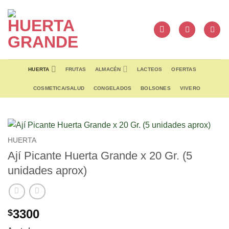
Skip
to
content
HUERTA
FRUTAS
ALMACÉN
LACTEOS
OFERTAS
COSMETICA/SALUD
CONGELADOS
BOLSONES
VIVERO
HUERTA
Ají Picante Huerta Grande x 20 Gr. (5
unidades aprox)
3300
$