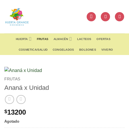
Skip
to
content
HUERTA
FRUTAS
ALMACÉN
LACTEOS
OFERTAS
COSMETICA/SALUD
CONGELADOS
BOLSONES
VIVERO
FRUTAS
Ananá x Unidad
13200
$
Agotado