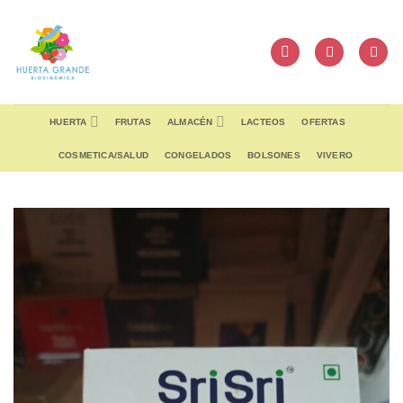
Skip
to
content
HUERTA
FRUTAS
ALMACÉN
LACTEOS
OFERTAS
COSMETICA/SALUD
CONGELADOS
BOLSONES
VIVERO