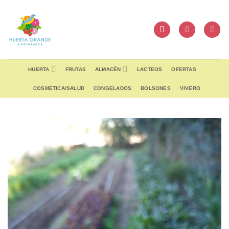
Skip
to
content
HUERTA
FRUTAS
ALMACÉN
LACTEOS
OFERTAS
COSMETICA/SALUD
CONGELADOS
BOLSONES
VIVERO