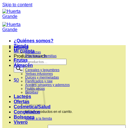
Skip to content
¿Quiénes somos?
Tienda
Huerta
Mi cuenta
Hortalizas
Products search
Plantines y Semillas
Frutas
Almacén
Cereales y legumbres
Yerbas infusiones
Dulces y mermeladas
$
0
Panificados y raw
Aceites, vinagres y aderezos
Frutos secos
Bebidas
Lacteos
Ofertas
Cosmetica/Salud
Congelados
No hay productos en el carrito.
Bolsones
Volver a la tienda
Vivero