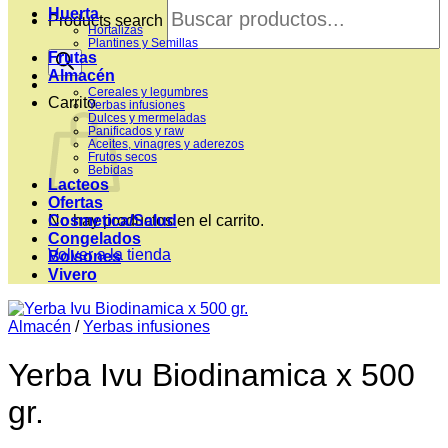
Huerta
Products search
Hortalizas
Plantines y Semillas
Frutas
Almacén
Cereales y legumbres
Carrito
Yerbas infusiones
Dulces y mermeladas
Panificados y raw
Aceites, vinagres y aderezos
Frutos secos
Bebidas
Lacteos
Ofertas
Cosmetica/Salud
No hay productos en el carrito.
Congelados
Volver a la tienda
Bolsones
Vivero
Almacén
/
Yerbas infusiones
Yerba Ivu Biodinamica x 500
gr.