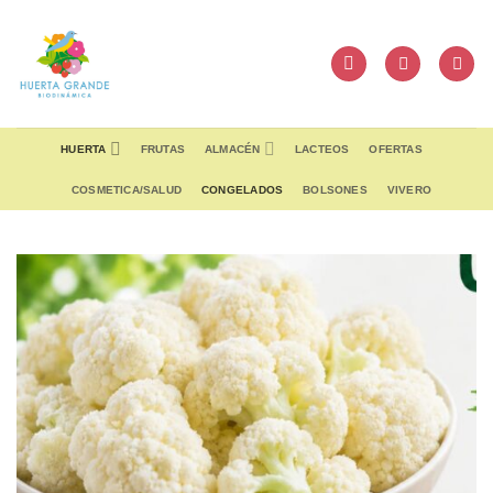
Skip
to
content
HUERTA
FRUTAS
ALMACÉN
LACTEOS
OFERTAS
COSMETICA/SALUD
CONGELADOS
BOLSONES
VIVERO