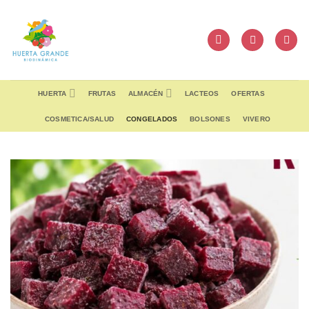
Skip
to
content
HUERTA
FRUTAS
ALMACÉN
LACTEOS
OFERTAS
COSMETICA/SALUD
CONGELADOS
BOLSONES
VIVERO